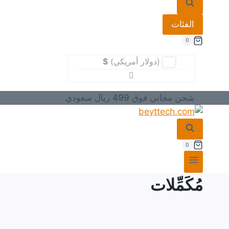
الفئات
0
(دولار أمريكي)
$
شحن مجاني فوق 499 ريال سعودي
0
مُكَمِّلات