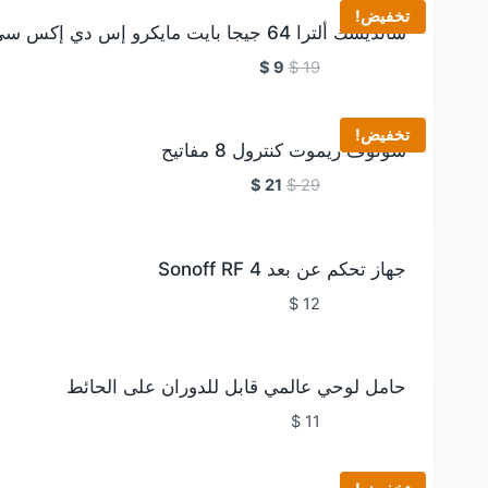
تخفيض!
سانديسك ألترا 64 جيجا بايت مايكرو إس دي إكس سي
$
9
$
19
تخفيض!
سونوف ريموت كنترول 8 مفاتيح
$
21
$
29
جهاز تحكم عن بعد Sonoff RF 4
$
12
حامل لوحي عالمي قابل للدوران على الحائط
$
11