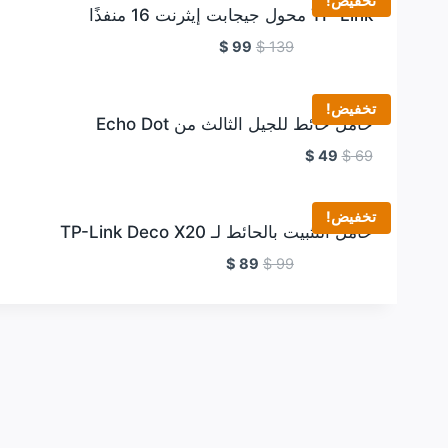
تخفيض!
TP-Link محول جيجابت إيثرنت 16 منفذًا
$
99
$
139
تخفيض!
حامل حائط للجيل الثالث من Echo Dot
$
49
$
69
تخفيض!
حامل التثبيت بالحائط لـ TP-Link Deco X20
$
89
$
99