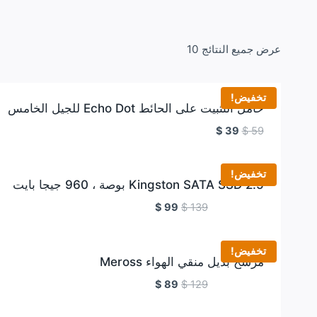
عرض جميع النتائج 10
تخفيض!
حامل التثبيت على الحائط Echo Dot للجيل الخامس
$
39
$
59
تخفيض!
Kingston SATA SSD 2.5 بوصة ، 960 جيجا بايت
$
99
$
139
تخفيض!
مرشح بديل منقي الهواء Meross
$
89
$
129