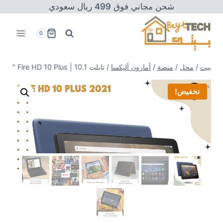
خطى
شحن مجاني فوق 499 ريال سعودي
لى
لمحتوى
0
بيت
/
محل
/
منصة
/
أمازون أليكسا
/
تابلت Fire HD 10 Plus | 10.1 ″
تخفيض!