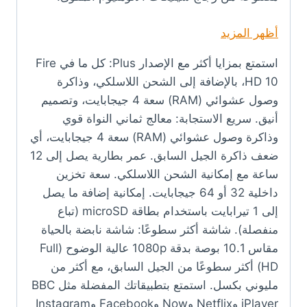
أظهر المزيد
استمتع بمزايا أكثر مع الإصدار Plus: كل ما في Fire
HD 10، بالإضافة إلى الشحن اللاسلكي، وذاكرة
وصول عشوائي (RAM) سعة 4 جيجابايت، وتصميم
أنيق. سريع الاستجابة: معالج ثماني النواة قوي
وذاكرة وصول عشوائي (RAM) سعة 4 جيجابايت، أي
ضعف ذاكرة الجيل السابق. عمر بطارية يصل إلى 12
ساعة مع إمكانية الشحن اللاسلكي. سعة تخزين
داخلية 32 أو 64 جيجابايت. إمكانية إضافة ما يصل
إلى 1 تيرابايت باستخدام بطاقة microSD (تباع
منفصلة). شاشة أكثر سطوعًا: شاشة نابضة بالحياة
مقاس 10.1 بوصة بدقة 1080p عالية الوضوح (Full
HD) أكثر سطوعًا من الجيل السابق، مع أكثر من
مليوني بكسل. استمتع بتطبيقاتك المفضلة مثل BBC
iPlayer وNetflix وNow وFacebook وInstagram