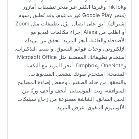
وTikTok وغيرها الكثير عبر متجر تطبيقات أمازون
(متجر Google Play غير مدعوم، وقد تُطبق رسوم
اشتراك). ابقَ على اتصال: نزّل تطبيقات مثل Zoom
أو اطلب من Alexa إجراء مكالمات فيديو مع
الأصدقاء والعائلة. أنجز المزيد: تحقق من بريدك
الإلكتروني، وحدّث قوائم التسوق، واضبط التذكيرات.
استخدم تطبيقاتك المفضلة مثل Microsoft Office
وOneNote وDropbox. أنجز المزيد مع أليكسا
المدمجة: استخدم صوتك لتشغيل الفيديوهات،
والتحقق من حالة الطقس، وخفض إضاءة المصابيح
المتوافقة، وبث الموسيقى. أنحف وأخف وزنًا من
الجيل السابق. الشاشة مصنوعة من زجاج سيليكات
الألومنيوم المقوى. عرض المزيد