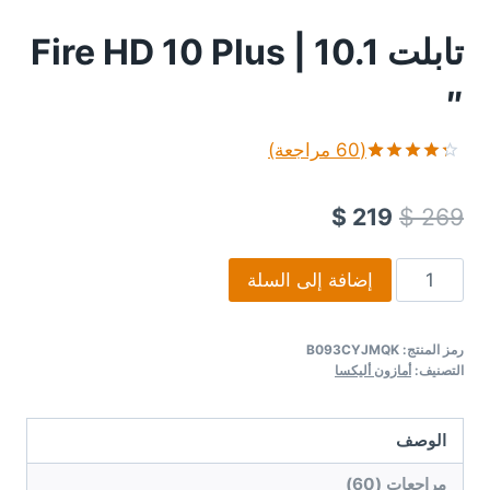
تابلت Fire HD 10 Plus | 10.1
″
(
60
مراجعة)
تم التقييم
59
بـ
4.31
$
219
$
269
من 5 بناءً
على
تقييم
كمية
عميل
إضافة إلى السلة
Fire
HD
رمز المنتج:
B093CYJMQK
10
التصنيف:
أمازون أليكسا
Plus
tablet
الوصف
|
10.1"
مراجعات (60)