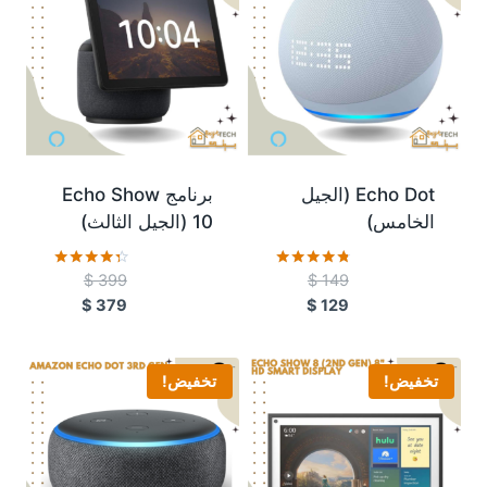
Echo Dot (الجيل
برنامج Echo Show
الخامس)
10 (الجيل الثالث)
$
399
$
149
تم التقييم
تم التقييم
4.26
4.66
$
379
$
129
من 5
من 5
تخفيض!
تخفيض!