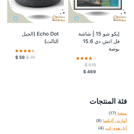
إيكو شو 15 | شاشة
Echo Dot (الجيل
فل اتش دي 15.6
الثالث)
بوصة
$
59
$
79
تم التقييم
4.34
$
519
تم التقييم
من 5
4.00
$
469
من 5
فئة المنتجات
17
منصة
17
منتج
8
أمازون أليكسا
8
4
منتجات
أبل هوم-كت
4