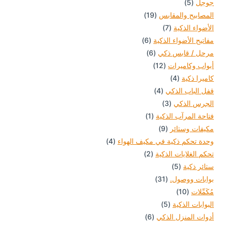
5
منتجات
جوجل
5
منتجات
19
المصابيح والمقابس
19
7
منتج
الأضواء الذكية
7
منتجات
6
مفاتيح الأضواء الذكية
6
6
منتجات
مرحل / قابس ذكي
6
12
منتجات
أبواب وكاميرات
12
4
منتج
كاميرا ذكية
4
4
منتجات
قفل الباب الذكي
4
3
منتجات
الجرس الذكي
3
منتجات
(1)
فتاحة المرآب الذكية
1
9
منتج
مكيفات وستائر
9
منتجات
واحد
4
وحدة تحكم ذكية في مكيف الهواء
4
2
منتجات
تحكم الغلايات الذكية
2
5
منتجات
ستائر ذكية
5
منتجات
31
بوابات ووصول.
31
10
منتج
مُكَمِّلات
10
5
منتجات
البوابات الذكية
5
6
منتجات
أدوات المنزل الذكي
6